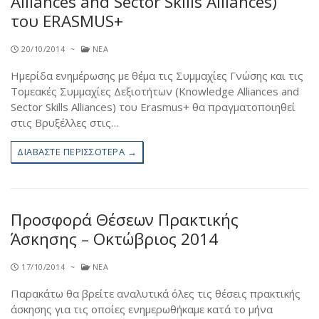
Alliances and Sector Skills Alliances)
του ERASMUS+
Κινητικότητα για διδασκαλία
Δήλωση Πολιτικής ERASMUS+ 2021- 2027
Welcome
Κινητικότητα για επιμόρφωση
Πανεπιστημιακός χάρτης Erasmus+ 2021 – 2027
20/10/2014
~
ΝΈΑ
Incoming student information
Συνεργαζόμενα ιδρύματα
Ημερίδα ενημέρωσης με θέμα τις Συμμαχίες Γνώσης και τις
Χάρτης φοιτητή Erasmus+
Partner institutions
Τομεακές Συμμαχίες Δεξιοτήτων (Knowledge Alliances and
Εμπειρίες Φοιτητών
Sector Skills Alliances) του Erasmus+ θα πραγματοποιηθεί
Course catalogue
στις Βρυξέλλες στις…
Τρέχουσες Προκηρύξεις
ECTS User’s Guide
ΔΙΑΒΆΣΤΕ ΠΕΡΙΣΣΌΤΕΡΑ →
Erasmus+ Student Charter
Erasmus+ Charter for Higher Education (ECHE) 2014 –
2020
Προσφορά Θέσεων Πρακτικής
Άσκησης – Οκτώβριος 2014
Erasmus+ Policy Statement 2014 – 2020
Erasmus+ Charter for Higher Education (ECHE) 2021 –
17/10/2014
~
ΝΈΑ
2027
Παρακάτω θα βρείτε αναλυτικά όλες τις θέσεις πρακτικής
Erasmus+ Policy Statement 2021 – 2027
άσκησης για τις οποίες ενημερωθήκαμε κατά το μήνα