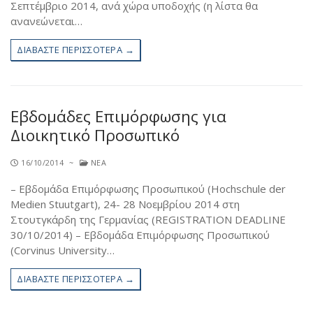
Σεπτέμβριο 2014, ανά χώρα υποδοχής (η λίστα θα
Contact Us
ανανεώνεται…
ΔΙΑΒΆΣΤΕ ΠΕΡΙΣΣΌΤΕΡΑ →
Εβδομάδες Επιμόρφωσης για
Διοικητικό Προσωπικό
16/10/2014
~
ΝΈΑ
– Εβδομάδα Επιμόρφωσης Προσωπικού (Hochschule der
Medien Stuutgart), 24- 28 Νοεμβρίου 2014 στη
Στουτγκάρδη της Γερμανίας (REGISTRATION DEADLINE
30/10/2014) – Εβδομάδα Επιμόρφωσης Προσωπικού
(Corvinus University…
ΔΙΑΒΆΣΤΕ ΠΕΡΙΣΣΌΤΕΡΑ →