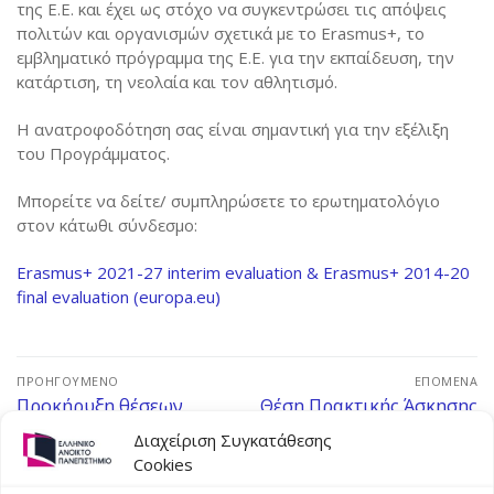
της Ε.Ε. και έχει ως στόχο να συγκεντρώσει τις απόψεις
Κινητικότητα για διδασκαλία
Δήλωση Πολιτικής ERASMUS+ 2021- 2027
πολιτών και οργανισμών σχετικά με το Erasmus+, το
Welcome
εμβληματικό πρόγραμμα της Ε.Ε. για την εκπαίδευση, την
Κινητικότητα για επιμόρφωση
Πανεπιστημιακός χάρτης Erasmus+ 2021 – 2027
Incoming student information
κατάρτιση, τη νεολαία και τον αθλητισμό.
Συνεργαζόμενα ιδρύματα
Χάρτης φοιτητή Erasmus+
Partner institutions
Η ανατροφοδότηση σας είναι σημαντική για την εξέλιξη
του Προγράμματος.
Εμπειρίες Φοιτητών
Course catalogue
Μπορείτε να δείτε/ συμπληρώσετε το ερωτηματολόγιο
Τρέχουσες Προκηρύξεις
ECTS User’s Guide
στον κάτωθι σύνδεσμο:
Erasmus+ Student Charter
Erasmus+ 2021-27 interim evaluation & Erasmus+ 2014-20
Erasmus+ Charter for Higher Education (ECHE) 2014 –
final evaluation (europa.eu)
2020
Erasmus+ Policy Statement 2014 – 2020
ΠΡΟΗΓΟΎΜΕΝΟ
ΕΠΌΜΕΝΑ
Προκήρυξη θέσεων
Θέση Πρακτικής Άσκησης
Erasmus+ Charter for Higher Education (ECHE) 2021 –
πρακτικής άσκησης σε
σε σχολείο στην
2027
Διαχείριση Συγκατάθεσης
Αρχές της Εξωτερικής
Λευκωσία/Κύπρο
Cookies
Erasmus+ Policy Statement 2021 – 2027
Υπηρεσίας και στη