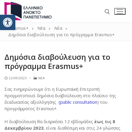
Ανοίξτε τη γραμμή εργαλείω
Erasmus+
Νέα
Νέα
Δημόσια διαβούλευση για το πρόγραμμα Erasmus+
Δημόσια διαβούλευση για το
πρόγραμμα Erasmus+
Αρχική
22/09/2023
~
ΝΈΑ
Νέα
Σας ενημερώνουμε ότι η Ευρωπαϊκή Επιτροπή
Erasmus+ 2021 – 2027
πραγματοποιεί δημόσια διαβούλευση στο πλαίσιο της
διαδικασίας αξιολόγησης
(public consultation
) του
Κινητικότητα / ΚΑ131 Erasmus+
Πληροφορίες
προγράμματος Erasmus+.
Κινητικότητα για σπουδές
Δήλωση Πολιτικής ERASMUS+ 2014 – 2020
Επικοινωνία
H διαβούλευση θα διαρκέσει 12 εβδομάδες
έως τις 8
Δεκεμβρίου 2023
, είναι διαθέσιμη και στις 24 γλώσσες
Κινητικότητα για πρακτική
Πανεπιστημιακός χάρτης Erasmus+ 2014 – 2020
Incoming