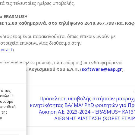
ά τις τελευταίες ημέρες υποβολής.
είο ERASMUS+
με 12.00 καθημερινά
, στο τηλέφωνο 2610.367.798 (κα. Καφ
ενδιαφερόμενοι παρακαλούνται όπως επικοινωνούν με
στοιχεία επικοινωνίας διαθέσιμα στην
ontact
).
ργία/ χρήση ηλεκτρονικής πλατφόρμας) οι ενδιαφερόμενοι
ρμογών και Λογισμικού του Ε.Α.Π.
(
software@eap.gr
).
ς όπως
ευών. Η
ωσία/
Πρόσκληση υποβολής αιτήσεων μακροχ
αστούμε
κινητικότητας BA/ MA/ PhD φοιτητών για Πρ
μοναδικά
Άσκηση Α.Ε. 2023-2024 – ERASMUS+ ΚΑ131
 της
ΔΙΕΘΝΗΣ ΔΙΑΣΤΑΣΗ (ΧΩΡΕΣ ΕΤΑΙΡΟΙ
αι