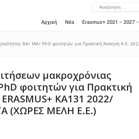
Αρχική
Νέα
Erasmus+ 2021 – 2027
ν
τικότητας BA/ MA/ PhD φοιτητών για Πρακτική Άσκηση Α.Ε. 2
ιτήσεων μακροχρόνιας
 PhD φοιτητών για Πρακτική
– ERASMUS+ ΚΑ131 2022/
 – 2027
 (ΧΩΡΕΣ ΜΕΛΗ Ε.Ε.)
α / ΚΑ131 Erasmus+
α για σπουδές
τικής ERASMUS+ 2014 – 2020