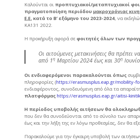
Κινητικότητα
Πανεπιστημι
Incoming
Καλούνται οι
προπτυχιακοί/μεταπτυχιακοί φοιτη
πραγματοποίηση περιόδου
μακροχρόνιας κινητ
Κινητικότητα
Δήλωση Πολι
Welcome
Ε.Ε.
κατά το Β’ εξάμηνο του 2023-2024
, να εκδηλ
ΚΑ131 2022.
Κινητικότητ
Πανεπιστημι
Incoming stu
Η προκήρυξη αφορά σε
φοιτητές όλων των προ
Συνεργαζόμε
Χάρτης φοιτ
Partner insti
Εμπειρίες Φ
Οι αιτούμενες μετακινήσεις θα πρέπει 
Course catal
η
η
από 1
Μαρτίου 2024 έως και 30
Ιουνίο
Τρέχουσες Π
ECTS User’s
Οι ενδιαφερόμενοι παρακαλούνται όπως
συμβο
Erasmus+ St
πληροφορίες (
https://erasmusplus.eap.gr/mobility-f
ενδιαφέροντος, συνοδευόμενη από όλα τα απαραίτ
Erasmus+ Cha
πλατφόρμας
https://erasmusplus.eap.gr/aitisi-kinitik
Erasmus+ Po
Η περίοδος υποβολής αιτήσεων θα ολοκληρωθε
Erasmus+ Cha
που δεν θα συνοδεύονται από το σύνολο των απαραί
έως και την λήξη της εν λόγω προθεσμίας, δεν θα εξ
Erasmus+ Po
Παρακαλούμε για την έγκαιρη υποβολή των αιτήσεω
Contact Us