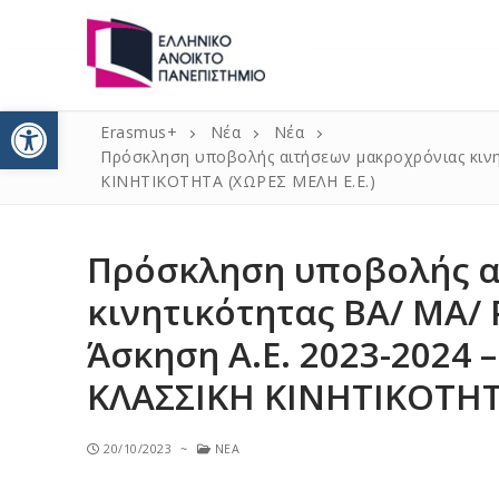
Ανοίξτε τη γραμμή εργαλείω
Erasmus+
Νέα
Νέα
Πρόσκληση υποβολής αιτήσεων μακροχρόνιας κινη
ΚΙΝΗΤΙΚΟΤΗΤΑ (ΧΩΡΕΣ ΜΕΛΗ Ε.Ε.)
Πρόσκληση υποβολής α
Αρχική
κινητικότητας BA/ MA/
Νέα
Άσκηση Α.Ε. 2023-2024 
Erasmus+ 2021
ΚΛΑΣΣΙΚΗ ΚΙΝΗΤΙΚΟΤΗΤΑ
Κινητικότητ
Πληροφορίες
20/10/2023
~
ΝΈΑ
Κινητικότητ
Δήλωση Πολι
Επικοινωνία