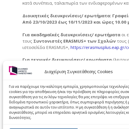
κατά συνέπεια, ταλαιπωρία των ενδιαφερομένων κατ
Διοικητικές διευκρινίσεις/ ερωτήματα: Γραφ
Από 23/10/2023 έως 10/11/2023 και ώρες 10.00 
Για ακαδημαϊκές διευκρινίσεις/ ερωτήματα
οι 
τους
Συντονιστές ERASMUS+ των Σχολών
τους (
ιστοσελίδα ERASMUS+,
https://erasmusplus.eap.gr/c
Για τεχνικές διευκρινίσεις/ ερωτήματα
(λειτου
παρακαλούνται να επικοινωνούν με την
Ομάδα Εφα
Διαχείριση Συγκατάθεσης Cookies
Για να παρέχουμε την καλύτερη εμπειρία, χρησιμοποιούμε τεχνολογίε
ΠΡΟΗΓΟΎΜΕΝΟ
cookies για την αποθήκευση ή/και την πρόσβαση σε πληροφορίες συσκ
Θέση Πρακτικής Άσκησης σε σχολείο στην Λευκ
συγκατάθεση για τις εν λόγω τεχνολογίες θα μας επιτρέψει να επεξεργ
Κύπρο
δεδομένα προσωπικού χαρακτήρα, όπως συμπεριφορά περιήγησης ή 
αναγνωριστικά σε αυτόν τον ιστότοπο. Η μη συγκατάθεση ή η ανάκληση
συγκατάθεσης, μπορεί να επηρεάσει αρνητικά ορισμένες λειτουργίες κ
δυνατότητες.