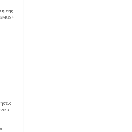
λη της
RASMUS+
τήσεις
ονικά
ι,