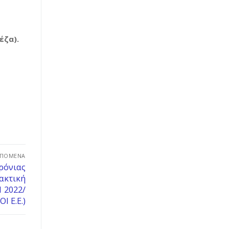
έζα).
ΕΠΌΜΕΝΑ
ρόνιας
ακτική
 2022/
 Ε.Ε.)