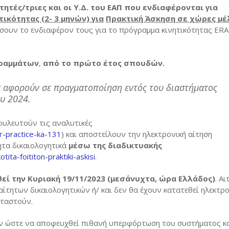
 για πρακτική
ακός χάρτης Erasmus+ 2014 – 2020
τές/τριες και οι Υ.Δ. του ΕΑΠ
που ενδιαφέρονται για
ικότητας (2- 3 μηνών) για
Πρακτική Άσκηση σε χώρες μέ
 για διδασκαλία
τικής ERASMUS+ 2021- 2027
ώσουν το ενδιαφέρον τους για το πρόγραμμα κινητικότητας E
α για επιμόρφωση
ακός χάρτης Erasmus+ 2021 – 2027
dent information
γραμμάτων
,
από το πρώτο έτος σπουδών.
να ιδρύματα
ητή Erasmus+
tutions
οιτητών
να αφορούν σε πραγματοποίηση εντός του διαστήματος
ogue
υ 2024.
ροκηρύξεις
 Guide
υλευτούν τις αναλυτικές
udent Charter
or-practice-ka-131
) και αποστείλουν την ηλεκτρονική αίτηση
ητα δικαιολογητικά
μέσω της διαδικτυακής
rter for Higher Education (ECHE) 2014 – 2020
otita-foititon-praktiki-askisi
.
licy Statement 2014 – 2020
ί την Κυριακή 19/11/2023 (μεσάνυχτα, ώρα Ελλάδος)
. Αι
rter for Higher Education (ECHE) 2021 – 2027
τητων δικαιολογητικών ή/ και δεν θα έχουν κατατεθεί ηλεκτρ
εταστούν.
licy Statement 2021 – 2027
ν ώστε να αποφευχθεί πιθανή υπερφόρτωση του συστήματος κα