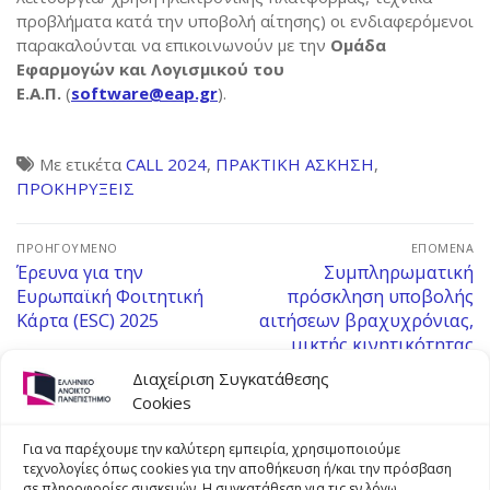
προβλήματα κατά την υποβολή αίτησης) οι ενδιαφερόμενοι
παρακαλούνται να επικοινωνούν με την
Ομάδα
Εφαρμογών και Λογισμικού του
Ε.Α.Π.
(
software@eap.gr
).
Με ετικέτα
CALL 2024
,
ΠΡΑΚΤΙΚΗ ΑΣΚΗΣΗ
,
ΠΡΟΚΗΡΥΞΕΙΣ
ΠΡΟΗΓΟΎΜΕΝΟ
ΕΠΌΜΕΝΑ
Έρευνα για την
Συμπληρωματική
Ευρωπαϊκή Φοιτητική
πρόσκληση υποβολής
Κάρτα (ESC) 2025
αιτήσεων βραχυχρόνιας,
μικτής κινητικότητας
(short-term, blended
Διαχείριση Συγκατάθεσης
mobility) Erasmus+ για
Cookies
Πρακτική Άσκηση σε
χώρες της Ε.Ε. κατά το Β’
Για να παρέχουμε την καλύτερη εμπειρία, χρησιμοποιούμε
Εξάμηνο του Α.Ε. 2025-
τεχνολογίες όπως cookies για την αποθήκευση ή/και την πρόσβαση
2026 (Call 2024/ 2024-1-
σε πληροφορίες συσκευών. Η συγκατάθεση για τις εν λόγω