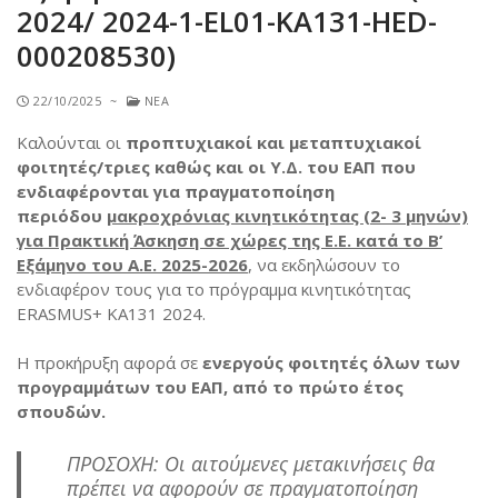
2024/ 2024-1-EL01-KA131-HED-
Κινητικότητα για διδασκαλία
Δήλωση Πολιτικής ERASMUS+ 2021- 2027
Welcome
000208530)
Κινητικότητα για επιμόρφωση
Πανεπιστημιακός χάρτης Erasmus+ 2021 – 2027
Incoming student information
22/10/2025
~
ΝΈΑ
Συνεργαζόμενα ιδρύματα
Χάρτης φοιτητή Erasmus+
Partner institutions
Καλούνται οι
προπτυχιακοί και μεταπτυχιακοί
Εμπειρίες Φοιτητών
Course catalogue
φοιτητές/τριες καθώς και οι Υ.Δ. του ΕΑΠ που
ενδιαφέρονται για πραγματοποίηση
Τρέχουσες Προκηρύξεις
ECTS User’s Guide
περιόδου
μακροχρόνιας κινητικότητας (2- 3 μηνών)
για Πρακτική Άσκηση σε χώρες της Ε.Ε. κατά το Β’
Erasmus+ Student Charter
Εξάμηνο του Α.Ε. 2025-2026
, να εκδηλώσουν το
ενδιαφέρον τους για το πρόγραμμα κινητικότητας
Erasmus+ Charter for Higher Education (ECHE) 2014 –
ERASMUS+ ΚΑ131 2024.
2020
Η προκήρυξη αφορά σε
ενεργούς φοιτητές όλων των
Erasmus+ Policy Statement 2014 – 2020
προγραμμάτων του ΕΑΠ,
από το πρώτο έτος
σπουδών.
Erasmus+ Charter for Higher Education (ECHE) 2021 –
2027
ΠΡΟΣΟΧΗ: Οι αιτούμενες μετακινήσεις θα
Erasmus+ Policy Statement 2021 – 2027
πρέπει να αφορούν σε πραγματοποίηση