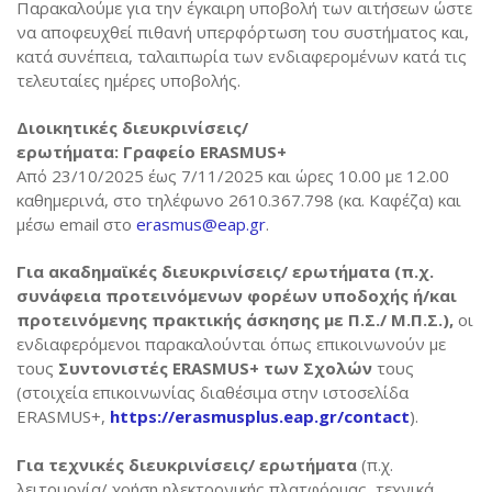
Παρακαλούμε για την έγκαιρη υποβολή των αιτήσεων ώστε
να αποφευχθεί πιθανή υπερφόρτωση του συστήματος και,
κατά συνέπεια, ταλαιπωρία των ενδιαφερομένων κατά τις
τελευταίες ημέρες υποβολής.
Διοικητικές διευκρινίσεις/
ερωτήματα: Γραφείο ERASMUS+
Από 23/10/2025 έως 7/11/2025 και ώρες 10.00 με 12.00
καθημερινά, στο τηλέφωνο 2610.367.798 (κα. Καφέζα) και
μέσω email στο
erasmus@eap.gr
.
Για ακαδημαϊκές διευκρινίσεις/ ερωτήματα (π.χ.
συνάφεια προτεινόμενων φορέων υποδοχής ή/και
προτεινόμενης πρακτικής άσκησης με Π.Σ./ Μ.Π.Σ.),
οι
ενδιαφερόμενοι παρακαλούνται όπως επικοινωνούν με
τους
Συντονιστές ERASMUS+ των Σχολών
τους
(στοιχεία επικοινωνίας διαθέσιμα στην ιστοσελίδα
ERASMUS+,
https://erasmusplus.eap.gr/contact
).
Για τεχνικές διευκρινίσεις/ ερωτήματα
(π.χ.
λειτουργία/ χρήση ηλεκτρονικής πλατφόρμας, τεχνικά