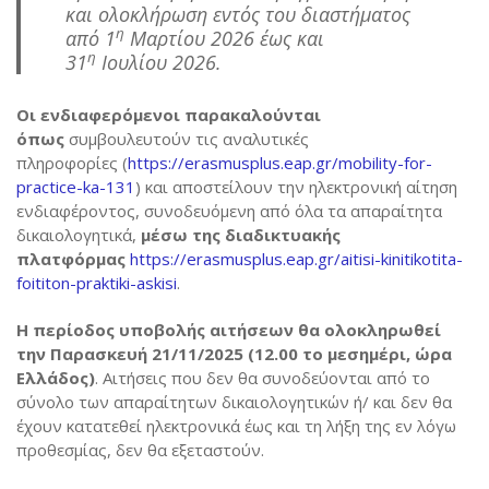
και ολοκλήρωση εντός του διαστήματος
Contact Us
η
από 1
Μαρτίου 2026 έως και
η
31
Ιουλίου 2026.
Οι ενδιαφερόμενοι παρακαλούνται
όπως
συμβουλευτούν τις αναλυτικές
πληροφορίες (
https://erasmusplus.eap.gr/mobility-for-
practice-ka-131
) και αποστείλουν την ηλεκτρονική αίτηση
ενδιαφέροντος, συνοδευόμενη από όλα τα απαραίτητα
δικαιολογητικά,
μέσω της διαδικτυακής
πλατφόρμας
https://erasmusplus.eap.gr/aitisi-kinitikotita-
foititon-praktiki-askisi
.
Η περίοδος υποβολής αιτήσεων θα ολοκληρωθεί
την Παρασκευή 21/11/2025 (12.00 το μεσημέρι, ώρα
Ελλάδος)
. Αιτήσεις που δεν θα συνοδεύονται από το
σύνολο των απαραίτητων δικαιολογητικών ή/ και δεν θα
έχουν κατατεθεί ηλεκτρονικά έως και τη λήξη της εν λόγω
προθεσμίας, δεν θα εξεταστούν.