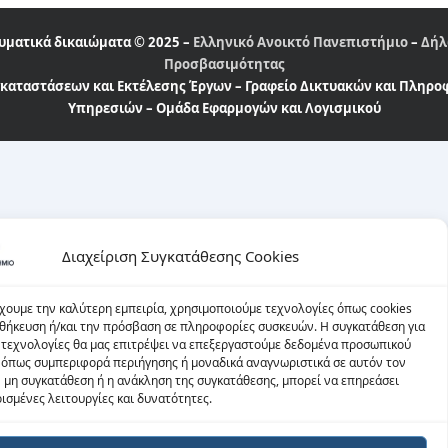
υματικά δικαιώματα © 2025 –
Ελληνικό Ανοικτό Πανεπιστήμιο
–
Δήλ
Προσβασιμότητας
καταστάσεων και Εκτέλεσης Έργων – Γραφείο Δικτυακών και Πληρ
Υπηρεσιών – Ομάδα Εφαρμογών και Λογισμικού
Διαχείριση Συγκατάθεσης Cookies
έχουμε την καλύτερη εμπειρία, χρησιμοποιούμε τεχνολογίες όπως cookies
οθήκευση ή/και την πρόσβαση σε πληροφορίες συσκευών. Η συγκατάθεση για
ω τεχνολογίες θα μας επιτρέψει να επεξεργαστούμε δεδομένα προσωπικού
 όπως συμπεριφορά περιήγησης ή μοναδικά αναγνωριστικά σε αυτόν τον
Η μη συγκατάθεση ή η ανάκληση της συγκατάθεσης, μπορεί να επηρεάσει
ισμένες λειτουργίες και δυνατότητες.