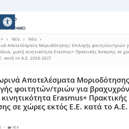
Ανοίξτε τη γραμμή εργαλείω
s+
Νέα
Νέα
νά Αποτελέσματα Μοριοδότησης/ Επιλογής φοιτητών/τριών γ
όνια, μικτή κινητικότητα Erasmus+ Πρακτικής Άσκησης σε χ
Ε. κατά το Α.Ε. 2026-2027
ωρινά Αποτελέσματα Μοριοδότησης
γής φοιτητών/τριών για βραχυχρόν
 κινητικότητα Erasmus+ Πρακτικής
+ 2021 – 2027
ης σε χώρες εκτός Ε.Ε. κατά το Α.Ε.
ικότητα / ΚΑ131 Erasmus+
ορίες
ικότητα για σπουδές
η Πολιτικής ERASMUS+ 2014 – 2020
ωνία
6
~
ΝΈΑ