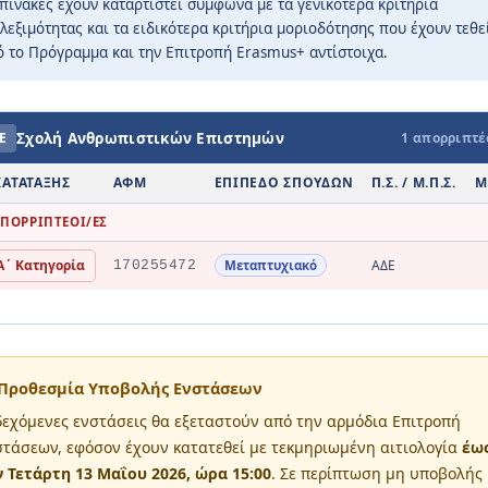
πίνακες έχουν καταρτιστεί σύμφωνα με τα γενικότερα κριτήρια
ct Us
λεξιμότητας και τα ειδικότερα κριτήρια μοριοδότησης που έχουν τεθε
ό το Πρόγραμμα και την Επιτροπή Erasmus+ αντίστοιχα.
Ε
Σχολή Ανθρωπιστικών Επιστημών
1 απορριπτέ
ΚΑΤΆΤΑΞΗΣ
ΑΦΜ
ΕΠΊΠΕΔΟ ΣΠΟΥΔΏΝ
Π.Σ. / Μ.Π.Σ.
Μ
ΠΟΡΡΙΠΤΈΟΙ/ΕΣ
 Α΄ Κατηγορία
ΑΔΕ
Μεταπτυχιακό
170255472
Προθεσμία Υποβολής Ενστάσεων
εχόμενες ενστάσεις θα εξεταστούν από την αρμόδια Επιτροπή
τάσεων, εφόσον έχουν κατατεθεί με τεκμηριωμένη αιτιολογία
έω
ν Τετάρτη 13 Μαΐου 2026, ώρα 15:00
. Σε περίπτωση μη υποβολής