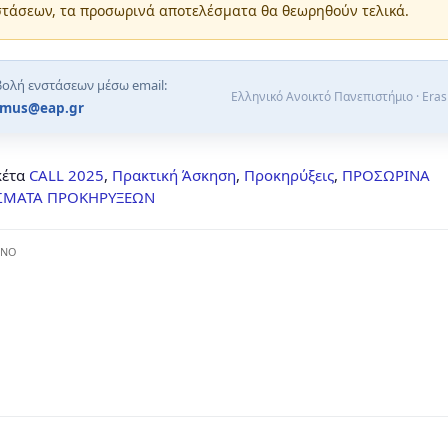
στάσεων, τα προσωρινά αποτελέσματα θα θεωρηθούν τελικά.
ολή ενστάσεων μέσω email:
Ελληνικό Ανοικτό Πανεπιστήμιο · Era
smus@eap.gr
κέτα
CALL 2025
,
Πρακτική Άσκηση
,
Προκηρύξεις
,
ΠΡΟΣΩΡΙΝΑ
ΣΜΑΤΑ ΠΡΟΚΗΡΥΞΕΩΝ
ΕΝΟ
νά Αποτελέσματα
Τελικά Αποτ
τησης/ Επιλογής
Μοριοδότησης/ 
ν/τριών για βραχυχρόνια,
φοιτητών/τριών για μακ
ινητικότητα Erasmus+
κινητικότητα Erasmus+ Π
ής Άσκησης σε χώρες της
Άσκησης σε χώρες της Ε.Ε
 το Α.Ε. 2026-2027
Α.Ε.