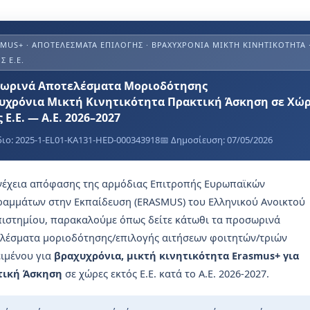
ικότητα για πρακτική
ιστημιακός χάρτης Erasmus+ 2014 – 2020
g
MUS+ · ΑΠΟΤΕΛΈΣΜΑΤΑ ΕΠΙΛΟΓΉΣ · ΒΡΑΧΥΧΡΌΝΙΑ ΜΙΚΤΉ ΚΙΝΗΤΙΚΌΤΗΤΑ 
ικότητα για διδασκαλία
η Πολιτικής ERASMUS+ 2021- 2027
ome
Σ Ε.Ε.
ικότητα για επιμόρφωση
ιστημιακός χάρτης Erasmus+ 2021 – 2027
ing student information
ωρινά Αποτελέσματα Μοριοδότησης
γαζόμενα ιδρύματα
υχρόνια Μικτή Κινητικότητα Πρακτική Άσκηση σε Χώρ
ς φοιτητή Erasmus+
r institutions
 Ε.Ε. — Α.Ε. 2026–2027
ρίες Φοιτητών
e catalogue
διο: 2025-1-EL01-KA131-HED-000343918
📅 Δημοσίευση: 07/05/2026
υσες Προκηρύξεις
User’s Guide
νέχεια απόφασης της αρμόδιας Επιτροπής Ευρωπαϊκών
us+ Student Charter
αμμάτων στην Εκπαίδευση (ERASMUS) του Ελληνικού Ανοικτού
us+ Charter for Higher Education (ECHE) 2014 – 2020
ιστημίου, παρακαλούμε όπως δείτε κάτωθι τα προσωρινά
λέσματα μοριοδότησης/επιλογής αιτήσεων φοιτητών/τριών
us+ Policy Statement 2014 – 2020
ιμένου για
βραχυχρόνια, μικτή κινητικότητα Erasmus+ για
us+ Charter for Higher Education (ECHE) 2021 – 2027
τική Άσκηση
σε χώρες εκτός Ε.Ε. κατά το Α.Ε. 2026-2027.
us+ Policy Statement 2021 – 2027