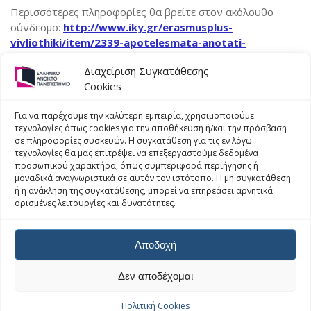
Περισσότερες πληροφορίες θα βρείτε στον ακόλουθο
Κινητικότητα για διδασκαλία
Δήλωση Πολιτικής ERASMUS+ 2021- 2027
Welcome
σύνδεσμο:
http://www.iky.gr/erasmusplus-
vivliothiki/item/2339-apotelesmata-anotati-
Κινητικότητα για επιμόρφωση
Πανεπιστημιακός χάρτης Erasmus+ 2021 – 2027
Incoming student information
ekpaidefsi-ka2-2015
Διαχείριση Συγκατάθεσης
Συνεργαζόμενα ιδρύματα
Χάρτης φοιτητή Erasmus+
Partner institutions
Cookies
Εμπειρίες Φοιτητών
Course catalogue
ΠΡΟΗΓΟΎΜΕΝΟ
ΕΠΌΜΕΝΑ
Για να παρέχουμε την καλύτερη εμπειρία, χρησιμοποιούμε
European Journal of
ERASMUS+ 2015- 2016:
τεχνολογίες όπως cookies για την αποθήκευση ή/και την πρόσβαση
Τρέχουσες Προκηρύξεις
ECTS User’s Guide
Applied Business &
Υποβολή Αιτήσεων ΔΕΠ
σε πληροφορίες συσκευών. Η συγκατάθεση για τις εν λόγω
τεχνολογίες θα μας επιτρέψει να επεξεργαστούμε δεδομένα
Management – Call for
για Διδασκαλία
Erasmus+ Student Charter
προσωπικού χαρακτήρα, όπως συμπεριφορά περιήγησης ή
Papers
μοναδικά αναγνωριστικά σε αυτόν τον ιστότοπο. Η μη συγκατάθεση
Erasmus+ Charter for Higher Education (ECHE) 2014 –
ή η ανάκληση της συγκατάθεσης, μπορεί να επηρεάσει αρνητικά
2020
ορισμένες λειτουργίες και δυνατότητες.
Erasmus+ Policy Statement 2014 – 2020
Πνευματικά δικαιώματα © 2025 –
Ελληνικό Ανοικτό
Αποδοχή
Πανεπιστήμιο
–
Δήλωση Προσβασιμότητας
Erasmus+ Charter for Higher Education (ECHE) 2021 –
Τμήμα Εγκαταστάσεων και Εκτέλεσης Έργων – Γραφείο
2027
Δεν αποδέχομαι
Δικτυακών και Πληροφοριακών Υπηρεσιών – Ομάδα Εφαρμογών
Erasmus+ Policy Statement 2021 – 2027
και Λογισμικού
Πολιτική Cookies