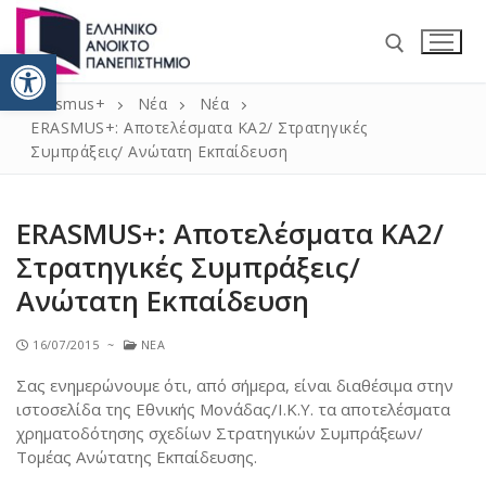
Ανοίξτε τη γραμμή εργαλείω
Erasmus+
Νέα
Νέα
ERASMUS+: Αποτελέσματα KA2/ Στρατηγικές
Συμπράξεις/ Ανώτατη Εκπαίδευση
ERASMUS+: Αποτελέσματα KA2/
Αρχική
Στρατηγικές Συμπράξεις/
Ανώτατη Εκπαίδευση
Νέα
Erasmus+ 2021 – 2027
16/07/2015
~
ΝΈΑ
Σας ενημερώνουμε ότι, από σήμερα, είναι διαθέσιμα στην
Κινητικότητα / ΚΑ131 Erasmus+
Πληροφορίες
ιστοσελίδα της Εθνικής Μονάδας/Ι.Κ.Υ. τα αποτελέσματα
Κινητικότητα για σπουδές
Δήλωση Πολιτικής ERASMUS+ 2014 – 2020
Επικοινωνία
χρηματοδότησης σχεδίων Στρατηγικών Συμπράξεων/
Τομέας Ανώτατης Εκπαίδευσης.
Κινητικότητα για πρακτική
Πανεπιστημιακός χάρτης Erasmus+ 2014 – 2020
Incoming