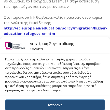
να συμβάλει το Πρόγραμμα Erasmus+ στην εκπαίδευση
των προσφύγων και των μεταναστών.
Κινητικότητα για διδασκαλία
Δήλωση Πολιτικής ERASMUS+ 2021- 2027
Welcome
Κινητικότητα για επιμόρφωση
Πανεπιστημιακός χάρτης Erasmus+ 2021 – 2027
Στο παρακάτω link θα βρείτε καλές πρακτικές στον τομέα
Incoming student information
της Ανώτατης Εκπαίδευσης:
Συνεργαζόμενα ιδρύματα
Χάρτης φοιτητή Erasmus+
Partner institutions
http://ec.europa.eu/education/policy/migration/higher-
education-refugees_en.htm
Εμπειρίες Φοιτητών
Course catalogue
Διαχείριση Συγκατάθεσης
Τρέχουσες Προκηρύξεις
ECTS User’s Guide
Cookies
ΠΡΟΗΓΟΎΜΕΝΟ
ΕΠΌΜΕΝΑ
Erasmus+ Student Charter
Ημερίδα Ενημέρωσης για
Πρόσκληση Υποβολής
Για να παρέχουμε την καλύτερη εμπειρία, χρησιμοποιούμε
τις Συμμαχίες Γνώσης και
Aιτήσεων Erasmus+ 2016/
τεχνολογίες όπως cookies για την αποθήκευση ή/και την πρόσβαση
Erasmus+ Charter for Higher Education (ECHE) 2014 –
τις Συμμαχίες
Συμπληρωματικές
σε πληροφορίες συσκευών. Η συγκατάθεση για τις εν λόγω
2020
τεχνολογίες θα μας επιτρέψει να επεξεργαστούμε δεδομένα
Δεξιοτήτων
Ανακοινώσεις Εθνικής
προσωπικού χαρακτήρα, όπως συμπεριφορά περιήγησης ή
Μονάδας
Erasmus+ Policy Statement 2014 – 2020
μοναδικά αναγνωριστικά σε αυτόν τον ιστότοπο. Η μη συγκατάθεση
ή η ανάκληση της συγκατάθεσης, μπορεί να επηρεάσει αρνητικά
ορισμένες λειτουργίες και δυνατότητες.
Erasmus+ Charter for Higher Education (ECHE) 2021 –
2027
Πνευματικά δικαιώματα © 2025 –
Ελληνικό Ανοικτό
Αποδοχή
Erasmus+ Policy Statement 2021 – 2027
Πανεπιστήμιο
–
Δήλωση Προσβασιμότητας