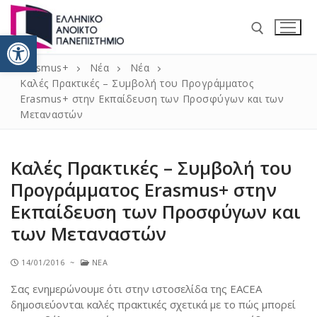
Ανοίξτε τη γραμμή εργαλείω
Erasmus+
Νέα
Νέα
Καλές Πρακτικές – Συμβολή του Προγράμματος
Erasmus+ στην Εκπαίδευση των Προσφύγων και των
Μεταναστών
Καλές Πρακτικές – Συμβολή του
Αρχική
Προγράμματος Erasmus+ στην
Νέα
Εκπαίδευση των Προσφύγων και
Erasmus+ 2021 – 2027
των Μεταναστών
Κινητικότητα / ΚΑ131 Erasmus+
Πληροφορίες
14/01/2016
~
ΝΈΑ
Κινητικότητα για σπουδές
Δήλωση Πολιτικής ERASMUS+ 2014 – 2020
Επικοινωνία
Σας ενημερώνουμε ότι στην ιστοσελίδα της EACEA
δημοσιεύονται καλές πρακτικές σχετικά με το πώς μπορεί
Κινητικότητα για πρακτική
Πανεπιστημιακός χάρτης Erasmus+ 2014 – 2020
Incoming