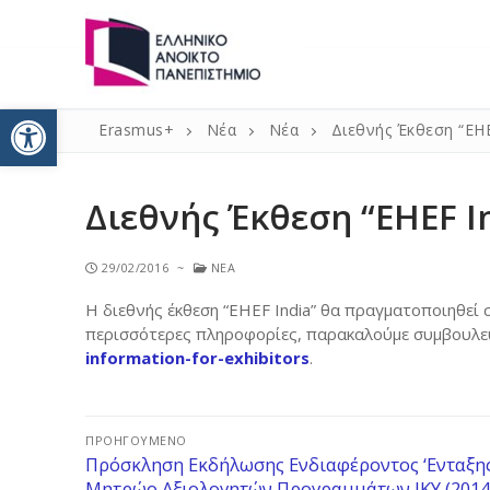
Ανοίξτε τη γραμμή εργαλείω
Erasmus+
Νέα
Νέα
Διεθνής Έκθεση “EHE
Διεθνής Έκθεση “EHEF I
29/02/2016
~
ΝΈΑ
Αρχική
Η διεθνής έκθεση “EHEF India” θα πραγματοποιηθεί σ
Νέα
περισσότερες πληροφορίες, παρακαλούμε συμβουλε
information-for-exhibitors
.
Erasmus+ 2021
Κινητικότητ
Πληροφορίες
ΠΡΟΗΓΟΎΜΕΝΟ
Κινητικότητ
Δήλωση Πολι
Επικοινωνία
Πρόσκληση Εκδήλωσης Ενδιαφέροντος ‘Eνταξη
Μητρώο Αξιολογητών Προγραμμάτων IKY (2014