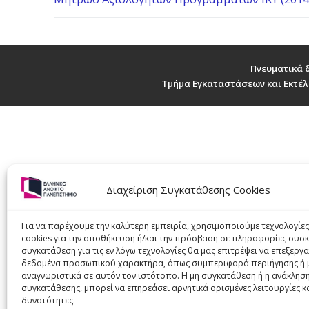
Κινητικότητα
Πανεπιστημι
Incoming
Κινητικότητα
Δήλωση Πολι
Welcome
Κινητικότητ
Πανεπιστημι
Incoming stu
Πνευματικά 
Τμήμα Εγκαταστάσεων και Εκτέλ
Συνεργαζόμε
Χάρτης φοιτ
Partner insti
Εμπειρίες Φ
Course catal
Τρέχουσες Π
ECTS User’s
Erasmus+ St
Διαχείριση Συγκατάθεσης Cookies
Erasmus+ Cha
Erasmus+ Po
Για να παρέχουμε την καλύτερη εμπειρία, χρησιμοποιούμε τεχνολογίε
cookies για την αποθήκευση ή/και την πρόσβαση σε πληροφορίες συσκ
συγκατάθεση για τις εν λόγω τεχνολογίες θα μας επιτρέψει να επεξεργ
Erasmus+ Cha
δεδομένα προσωπικού χαρακτήρα, όπως συμπεριφορά περιήγησης ή 
αναγνωριστικά σε αυτόν τον ιστότοπο. Η μη συγκατάθεση ή η ανάκληση
Erasmus+ Po
συγκατάθεσης, μπορεί να επηρεάσει αρνητικά ορισμένες λειτουργίες κ
δυνατότητες.
Contact Us