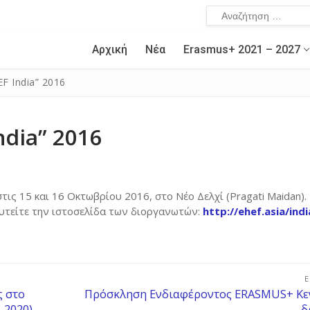
Αρχική
Νέα
Erasmus+ 2021 – 2027
ν
F India” 2016
ndia” 2016
τις 15 και 16 Οκτωβρίου 2016, στο Νέο Δελχί (Pragati Maidan). 
υτείτε την ιστοσελίδα των διοργανωτών:
http://ehef.asia/indi
 – 2027
α / ΚΑ131 Erasmus+
α για σπουδές
τικής ERASMUS+ 2014 – 2020
ς στο
Πρόσκληση Ενδιαφέροντος ERASMUS+ Κε
-2020)
δ