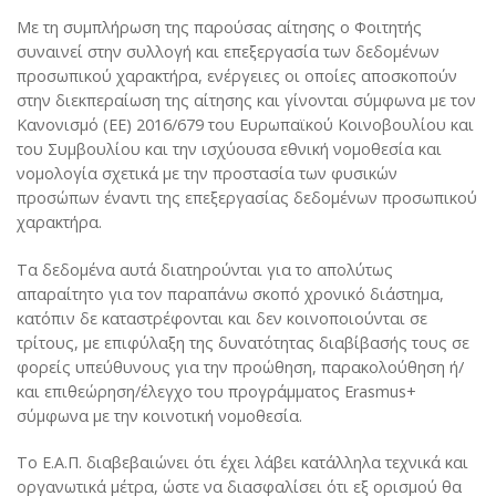
Με τη συμπλήρωση της παρούσας αίτησης ο Φοιτητής
Κινητικότητα για διδασκαλία
Δήλωση Πολιτικής ERASMUS+ 2021- 2027
Welcome
συναινεί στην συλλογή και επεξεργασία των δεδομένων
Κινητικότητα για επιμόρφωση
Πανεπιστημιακός χάρτης Erasmus+ 2021 – 2027
προσωπικού χαρακτήρα, ενέργειες οι οποίες αποσκοπούν
Incoming student information
στην διεκπεραίωση της αίτησης και γίνονται σύμφωνα με τον
Συνεργαζόμενα ιδρύματα
Χάρτης φοιτητή Erasmus+
Partner institutions
Κανονισμό (ΕΕ) 2016/679 του Ευρωπαϊκού Κοινοβουλίου και
του Συμβουλίου και την ισχύουσα εθνική νομοθεσία και
Εμπειρίες Φοιτητών
Course catalogue
νομολογία σχετικά με την προστασία των φυσικών
προσώπων έναντι της επεξεργασίας δεδομένων προσωπικού
Τρέχουσες Προκηρύξεις
ECTS User’s Guide
χαρακτήρα.
Erasmus+ Student Charter
Τα δεδομένα αυτά διατηρούνται για το απολύτως
απαραίτητο για τον παραπάνω σκοπό χρονικό διάστημα,
Erasmus+ Charter for Higher Education (ECHE) 2014 –
κατόπιν δε καταστρέφονται και δεν κοινοποιούνται σε
2020
τρίτους, με επιφύλαξη της δυνατότητας διαβίβασής τους σε
Erasmus+ Policy Statement 2014 – 2020
φορείς υπεύθυνους για την προώθηση, παρακολούθηση ή/
και επιθεώρηση/έλεγχο του προγράμματος Erasmus+
Erasmus+ Charter for Higher Education (ECHE) 2021 –
σύμφωνα με την κοινοτική νομοθεσία.
2027
Το Ε.Α.Π. διαβεβαιώνει ότι έχει λάβει κατάλληλα τεχνικά και
Erasmus+ Policy Statement 2021 – 2027
οργανωτικά μέτρα, ώστε να διασφαλίσει ότι εξ ορισμού θα