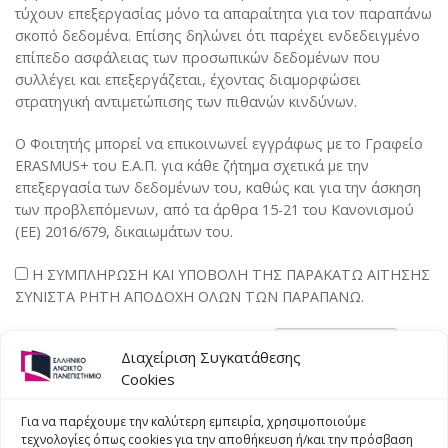
τύχουν επεξεργασίας μόνο τα απαραίτητα για τον παραπάνω
Contact Us
σκοπό δεδομένα. Επίσης δηλώνει ότι παρέχει ενδεδειγμένο
επίπεδο ασφάλειας των προσωπικών δεδομένων που
συλλέγει και επεξεργάζεται, έχοντας διαμορφώσει
στρατηγική αντιμετώπισης των πιθανών κινδύνων.
Ο Φοιτητής μπορεί να επικοινωνεί εγγράφως με τo Γραφείο
ERASMUS+ του Ε.Α.Π. για κάθε ζήτημα σχετικά με την
επεξεργασία των δεδομένων του, καθώς και για την άσκηση
των προβλεπόμενων, από τα άρθρα 15-21 του Κανονισμού
(ΕΕ) 2016/679, δικαιωμάτων του.
Η ΣΥΜΠΛΗΡΩΣΗ ΚΑΙ ΥΠΟΒΟΛΗ ΤΗΣ ΠΑΡΑΚΑΤΩ ΑΙΤΗΣΗΣ
ΣΥΝΙΣΤΑ ΡΗΤΗ ΑΠΟΔΟΧΗ ΟΛΩΝ ΤΩΝ ΠΑΡΑΠΑΝΩ.
ΠΡΟΧΩΡΗΣΤΕ ΣΤΗΝ ΑΙΤΗΣΗ
Διαχείριση Συγκατάθεσης
Cookies
ΠΡΟΗΓΟΎΜΕΝΟ
ΕΠΌΜΕΝΑ
Για να παρέχουμε την καλύτερη εμπειρία, χρησιμοποιούμε
Άρση αναστολής των
ERASMUS+ 2019- 2020:
τεχνολογίες όπως cookies για την αποθήκευση ή/και την πρόσβαση