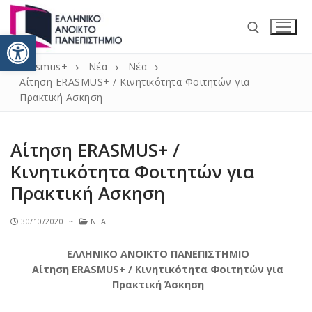
Ανοίξτε τη γραμμή εργαλείω
Erasmus+
Νέα
Νέα
Αίτηση ERASMUS+ / Κινητικότητα Φοιτητών για
Πρακτική Ασκηση
Αίτηση ERASMUS+ /
Αρχική
Κινητικότητα Φοιτητών για
Πρακτική Ασκηση
Νέα
Erasmus+ 2021 – 2027
30/10/2020
~
ΝΈΑ
Κινητικότητα / ΚΑ131 Erasmus+
Πληροφορίες
ΕΛΛΗΝΙΚΟ ΑΝΟΙΚΤΟ ΠΑΝΕΠΙΣΤΗΜΙΟ
Αίτηση ERASMUS+ / Κινητικότητα Φοιτητών για
Κινητικότητα για σπουδές
Δήλωση Πολιτικής ERASMUS+ 2014 – 2020
Επικοινωνία
Πρακτική Άσκηση
Κινητικότητα για πρακτική
Πανεπιστημιακός χάρτης Erasmus+ 2014 – 2020
Incoming